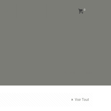
0
Origine
Chroniques
Contact
Acceuil
light
Voir Tout